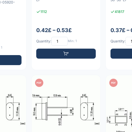
1-05920-
1112
41817
0.42£ – 0.53£
0.37£ –
Quantity:
Min: 1
Quantity:
 1
PDF
PDF