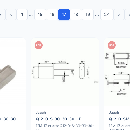
«
‹
1
...
15
16
17
18
19
...
24
›
PDF
PDF
Jauch
Jauch
0-30-30-
Q12-0-S-30-30-30-LF
Q12-0-SM
12MHZ quartz Q12-0-S-30-30-30-
12MHZ quar
LF
30-30-LF