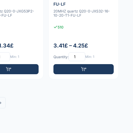
FU-LF
tz Q20-0-JXG53P2-
20MHZ quartz Q20-0-JXS32-16-
1-FU-LF
10-20-T1-FU-LF
510
 1.34£
3.41£ – 4.25£
Min: 1
Quantity:
Min: 1
»