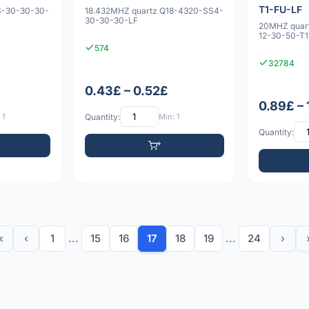
T1-FU-LF
S-30-30-30-
18.432MHZ quartz Q18-4320-SS4-
30-30-30-LF
20MHZ quar
12-30-50-T
574
32784
0.43£ – 0.52£
0.89£ –
 1
Quantity:
Min: 1
Quantity:
«
‹
1
...
15
16
17
18
19
...
24
›