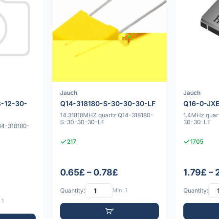
Jauch
Jauch
-12-30-
Q14-318180-S-30-30-30-LF
Q16-0-JXE
14.31818MHZ quartz Q14-318180-
1.4MHz quar
S-30-30-30-LF
30-30-LF
14-318180-
217
1705
0.65£ – 0.78£
1.79£ – 
Quantity:
Min: 1
Quantity:
 1