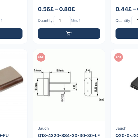
0.56£ – 0.80£
0.44£ –
 1
Quantity:
Min: 1
Quantity:
PDF
PDF
Jauch
Jauch
0-FU
Q18-4320-SS4-30-30-30-LF
Q20-0-JX