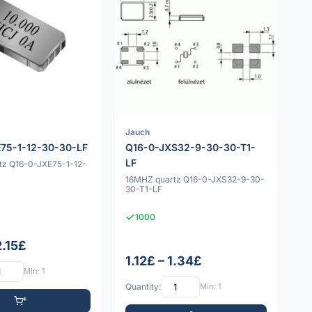
Jauch
75-1-12-30-30-LF
Q16-0-JXS32-9-30-30-T1-
LF
tz Q16-0-JXE75-1-12-
16MHZ quartz Q16-0-JXS32-9-30-
30-T1-LF
1000
2.15£
1.12£ – 1.34£
Min: 1
Quantity:
Min: 1