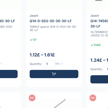
Jauch
Jauch
30-30-LF
Q14-0-SS3-30-30-30-LF
Q14-7456
30-LF
-560-SS4-
14MHZ quartz Q14-0-SS3-30-30-
30-LF
14.7456MHZ
JXS53-12-3
47
2149
1.12£ – 1.61£
1.24£ – 
 1
Quantity:
Min: 1
Quantity:
PDF
PDF