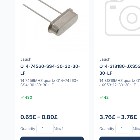
Jauch
Jauch
Q14-74560-SS4-30-30-30-
Q14-318180-JXS53
LF
30-LF
14.7456MHZ quartz Q14-74560-
14.31818MHZ quartz Q
SS4-30-30-30-LF
JXS53-12-30-30-LF
430
42
0.65£ – 0.80£
3.76£ – 3.76£
Quantity:
Min: 1
Quantity:
Min: