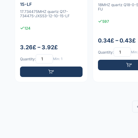
15-LF
18MHZ quartz Q18-0-
FU
17.734475MHZ quartz Q17-
734475-JXS53-12-10-15-LF
597
124
0.34£ – 0.43£
3.26£ – 3.92£
Quantity:
Min:
Quantity:
Min: 1