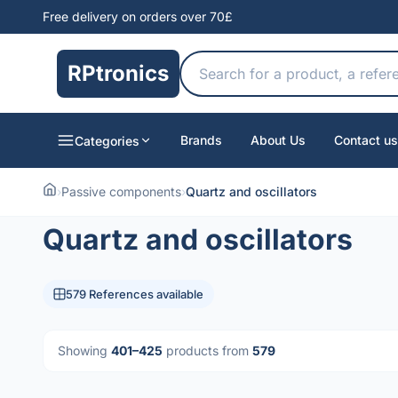
Free delivery on orders over 70£
RPtronics
Brands
About Us
Contact us
Categories
›
Passive components
›
Quartz and oscillators
Quartz and oscillators
579 References available
Showing
401–425
products from
579