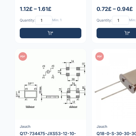
1.12£ – 1.61£
0.72£ – 0.94£
Quantity:
Min: 1
Quantity:
Min:
PDF
PDF
Jauch
Jauch
Q17-734475-JXS53-12-10-
Q18-0-S-30-30-3