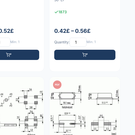
1873
 0.52£
0.42£ – 0.56£
Min: 1
Quantity:
Min: 1
PDF