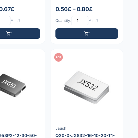
 0.67£
0.56£ – 0.80£
Min: 1
Quantity:
Min: 1
PDF
Jauch
G53P2-12-30-50-
Q20-0-JXS32-16-10-20-T1-