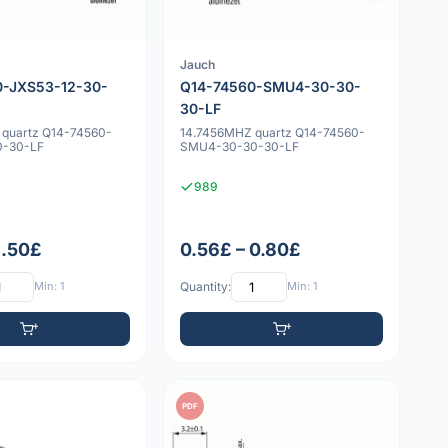
Jauch
0-JXS53-12-30-
Q14-74560-SMU4-30-30-
30-LF
 quartz Q14-74560-
14.7456MHZ quartz Q14-74560-
0-30-LF
SMU4-30-30-30-LF
989
1.50£
0.56£ – 0.80£
Min: 1
Quantity:
Min: 1
PDF