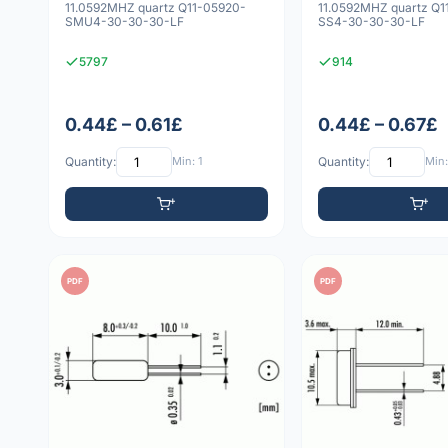
11.0592MHZ quartz Q11-05920-
11.0592MHZ quartz Q1
SMU4-30-30-30-LF
SS4-30-30-30-LF
5797
914
0.44£ – 0.61£
0.44£ – 0.67£
Quantity:
Min: 1
Quantity:
Min:
PDF
PDF